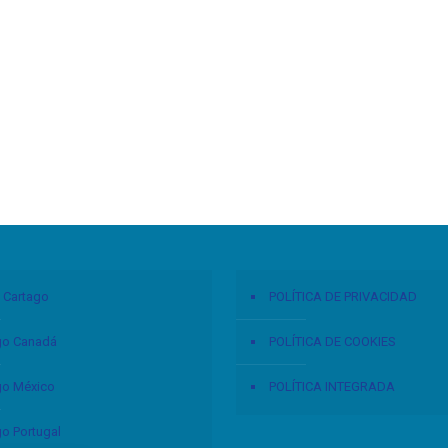
 Cartago
POLÍTICA DE PRIVACIDAD
go Canadá
POLÍTICA DE COOKIES
go México
POLÍTICA INTEGRADA
go Portugal