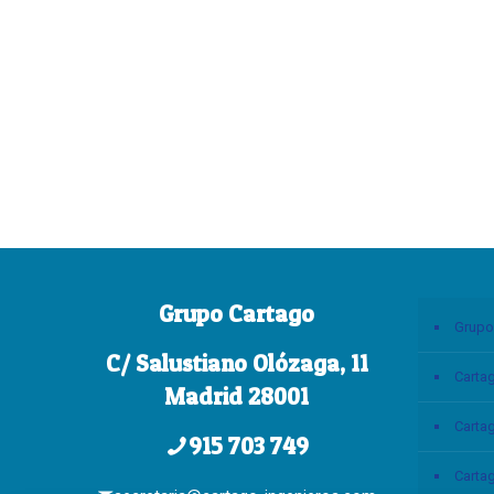
Grupo Cartago
Grupo
C/ Salustiano Olózaga, 11
Carta
Madrid 28001
Carta
915 703 749
Carta