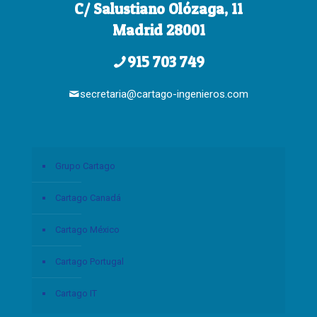
C/ Salustiano Olózaga, 11
Madrid 28001
915 703 749
secretaria@cartago-ingenieros.com
Grupo Cartago
Cartago Canadá
Cartago México
Cartago Portugal
Cartago IT